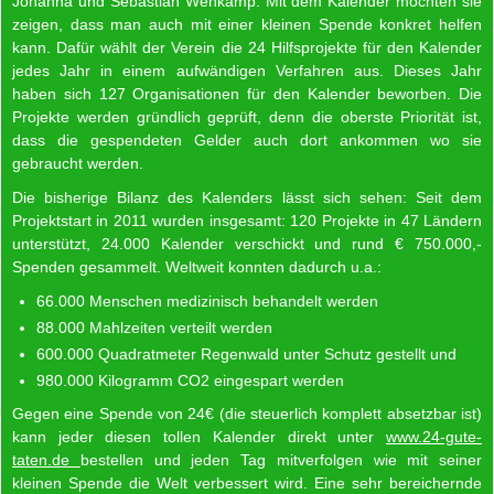
Johanna und Sebastian Wehkamp. Mit dem Kalender möchten sie
zeigen, dass man auch mit einer kleinen Spende konkret helfen
kann. Dafür wählt der Verein die 24 Hilfsprojekte für den Kalender
jedes Jahr in einem aufwändigen Verfahren aus. Dieses Jahr
haben sich 127 Organisationen für den Kalender beworben. Die
Projekte werden gründlich geprüft, denn die oberste Priorität ist,
dass die gespendeten Gelder auch dort ankommen wo sie
gebraucht werden.
Die bisherige Bilanz des Kalenders lässt sich sehen: Seit dem
Projektstart in 2011 wurden insgesamt: 120 Projekte in 47 Ländern
unterstützt, 24.000 Kalender verschickt und rund € 750.000,-
Spenden gesammelt. Weltweit konnten dadurch u.a.:
66.000 Menschen medizinisch behandelt werden
88.000 Mahlzeiten verteilt werden
600.000 Quadratmeter Regenwald unter Schutz gestellt und
980.000 Kilogramm CO2 eingespart werden
Gegen eine Spende von 24€ (die steuerlich komplett absetzbar ist)
kann jeder diesen tollen Kalender direkt unter
www.24-gute-
taten.de
bestellen und jeden Tag mitverfolgen wie mit seiner
kleinen Spende die Welt verbessert wird. Eine sehr bereichernde