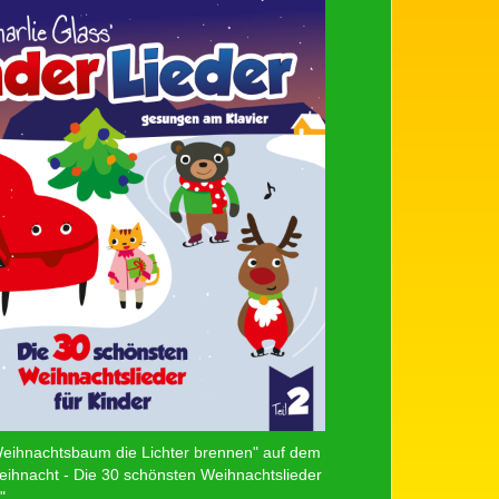
Weihnachtsbaum die Lichter brennen" auf dem
ihnacht - Die 30 schönsten Weihnachtslieder
"
.