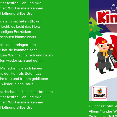
 er festlich, lieb und mild
h er: Wollt in mir erkennen
Hoffnung stilles Bild
r stehn mit hellen Blicken
lacht, es lacht das Herz
h seliges Entzücken
n schauen himmelwärts
l sind hereingetreten
e hat sie kommen sehn
 zum Weihnachtstisch und beten
en wieder sich und gehn
 Menschen die sich lieben
ns der Herr als Boten aus
ihr treu und fromm geblieben
n wieder in das Haus
achtsbaum die Lichter brennen
 er festlich, lieb und mild
h er: Wollt in mir erkennen
Du findest "Am 
Hoffnung stilles Bild
Album "Kinder We
für Kinder - Teil 2