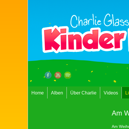
Home
Alben
Über Charlie
Videos
L
Am We
Am Weihn