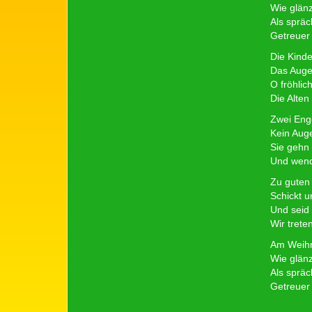
Wie glänzt
Als spräc
Getreuer 
Die Kinde
Das Auge 
O fröhlic
Die Alte
Zwei Enge
Kein Aug
Sie gehn
Und wend
Zu guten
Schickt u
Und seid 
Wir trete
Am Weihn
Wie glänzt
Als spräc
Getreuer 