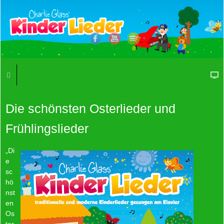
Die schönsten Osterlieder und
Frühlingslieder
„Di
e
sc
hö
nst
en
Os
ter