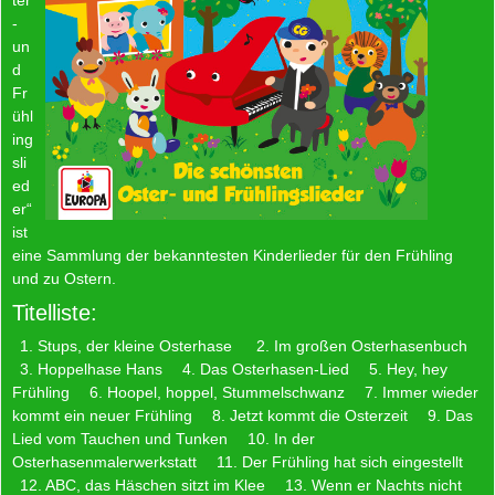
-
un
d
Fr
ühl
ing
sli
ed
er“
ist
eine Sammlung der bekanntesten Kinderlieder für den Frühling
und zu Ostern.
Titelliste:
1. Stups, der kleine Osterhase
2. Im großen Osterhasenbuch
3. Hoppelhase Hans
4. Das Osterhasen-Lied
5. Hey, hey
Frühling
6. Hoopel, hoppel, Stummelschwanz
7. Immer wieder
kommt ein neuer Frühling
8. Jetzt kommt die Osterzeit
9. Das
Lied vom Tauchen und Tunken
10. In der
Osterhasenmalerwerkstatt
11. Der Frühling hat sich eingestellt
12. ABC, das Häschen sitzt im Klee
13. Wenn er Nachts nicht