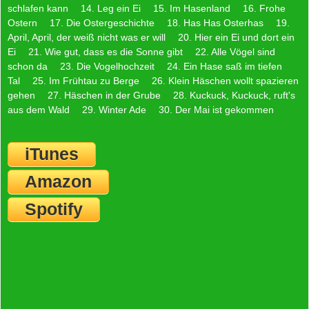
schlafen kann
14. Leg ein Ei
15. Im Hasenland
16. Frohe
Ostern
17. Die Ostergeschichte
18. Has Has Osterhas
19.
April, April, der weiß nicht was er will
20. Hier ein Ei und dort ein
Ei
21. Wie gut, dass es die Sonne gibt
22. Alle Vögel sind
schon da
23. Die Vogelhochzeit
24. Ein Hase saß im tiefen
Tal
25. Im Frühtau zu Berge
26. Klein Häschen wollt spazieren
gehen
27. Häschen in der Grube
28. Kuckuck, Kuckuck, ruft's
aus dem Wald
29. Winter Ade
30. Der Mai ist gekommen
iTunes
Amazon
Spotify