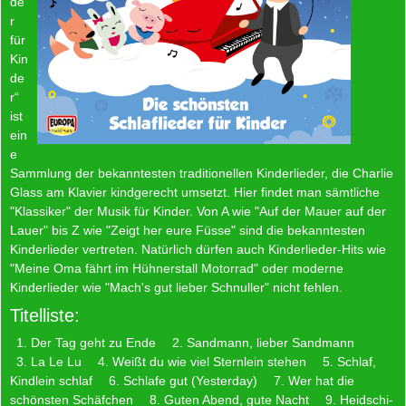
de
r
für
Kin
de
r“
ist
ein
e
Sammlung der bekanntesten traditionellen Kinderlieder, die Charlie
Glass am Klavier kindgerecht umsetzt. Hier findet man sämtliche
"Klassiker" der Musik für Kinder. Von A wie "Auf der Mauer auf der
Lauer" bis Z wie "Zeigt her eure Füsse" sind die bekanntesten
Kinderlieder vertreten. Natürlich dürfen auch Kinderlieder-Hits wie
"Meine Oma fährt im Hühnerstall Motorrad" oder moderne
Kinderlieder wie "Mach's gut lieber Schnuller" nicht fehlen.
Titelliste:
1. Der Tag geht zu Ende
2. Sandmann, lieber Sandmann
3. La Le Lu
4. Weißt du wie viel Sternlein stehen
5. Schlaf,
Kindlein schlaf
6. Schlafe gut (Yesterday)
7. Wer hat die
schönsten Schäfchen
8. Guten Abend, gute Nacht
9. Heidschi-