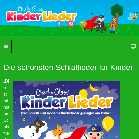
Die schönsten Schlaflieder für Kinder
„Di
e
sc
hö
nst
en
Sc
hla
flie